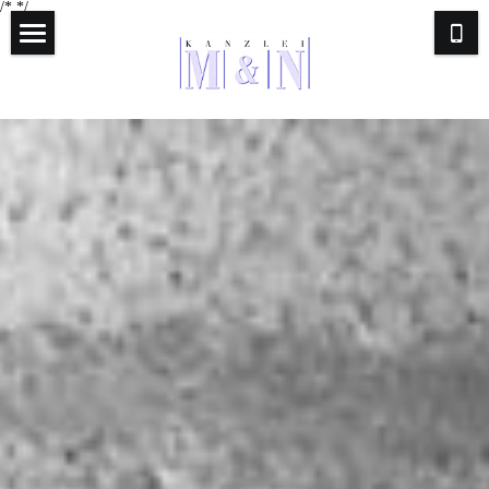
/*
*/
Home
Anwälte
Rechtsgebiete
Bürozeiten
Kontakt
Anfahrt
Impressum
Suche